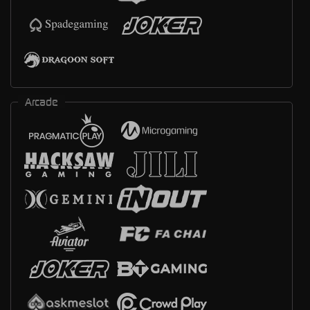
Arcade