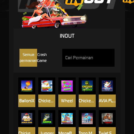
INOUT
Semua
Crash
permainan
Game
BalloniX
Chicken Road Ice
Wheel
Chicken vs Zombies
AVIA FLY 2
Chicken Road Bonus
Jumper
MegaBlock
Topo Mole
Twist San Quentin