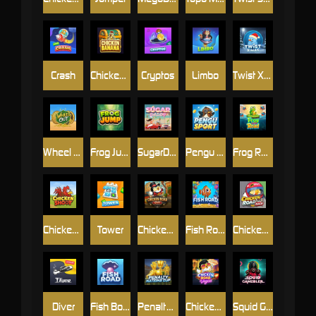
Crash
Chicken Banana
Cryptos
Limbo
Twist X-mas
Wheel Out
Frog Jump
SugarDaddy
Pengu Sport
Frog Road
Chicken Shoot
Tower
Chicken Road Gold
Fish Road
Chicken Road Race
Diver
Fish Boom
Penalty Nations Cup
Chicken Road Vegas
Squid Gamebler