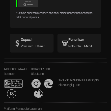
* Selama bank maintenance dan bank offline deposit dan penarikan
tidak dapat diproses
Deposit
Penarikan
Rata-rata 1 Menit
Rata-rata 3 Menit
Tanggung Jawab
Browser Yang
Bermain
Didukung
©2026 ARJUNA88. Hak cipta
dilindungi | 18+
Platform Penyedia Layanan