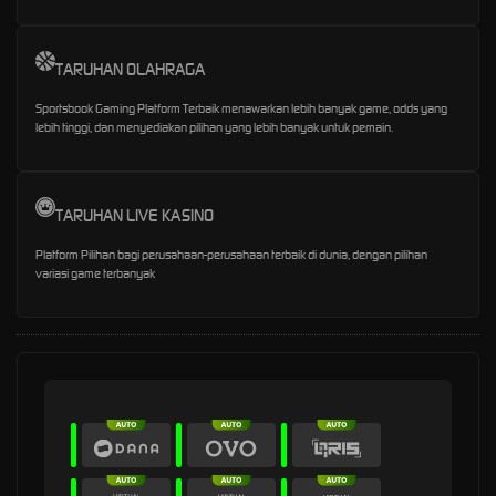
TARUHAN OLAHRAGA
Sportsbook Gaming Platform Terbaik menawarkan lebih banyak game, odds yang
lebih tinggi, dan menyediakan pilihan yang lebih banyak untuk pemain.
TARUHAN LIVE KASINO
Platform Pilihan bagi perusahaan-perusahaan terbaik di dunia, dengan pilihan
variasi game terbanyak