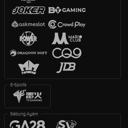
E-Sports
Sabung Ayam