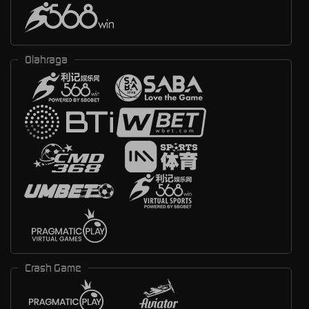
Olahraga
Crash Game