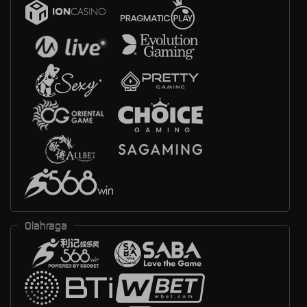
Olahraga