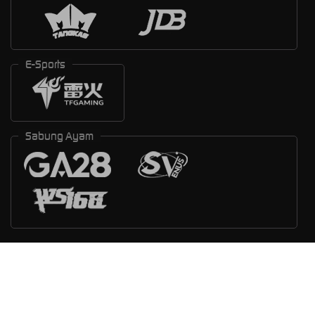
E-Sports
Sabung Ayam