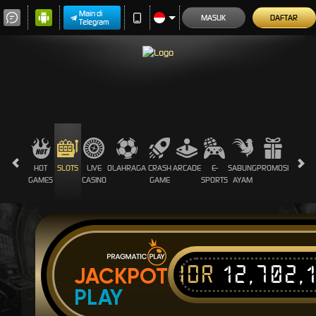
Main di
MASUK
DAFTAR
Telegram
HOT
SLOTS
LIVE
OLAHRAGA
CRASH
ARCADE
E-
SABUNG
PROMOSI
GAMES
CASINO
GAME
SPORTS
AYAM
IDR
12,702,
JACKPOT
PLAY