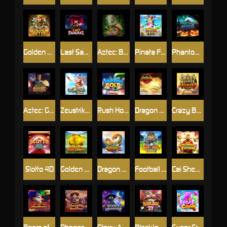
Golden Egypt
Last Samurai
Aztec: Bonus Hunt 2
Pinata Fest
Phantom Multiplier
Aztec: Gold Temple
Zeustrike Xmas
Rush Hour Gold
Dragon Chi’s Quest
Crazy Bounty: Jackpot
Slotto 4D
Golden Football
Dragon Chi's Quest 2
Football Fever
Cai Shen Fortune