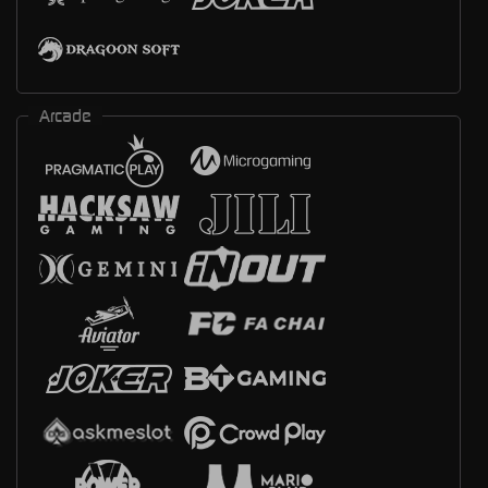
Arcade