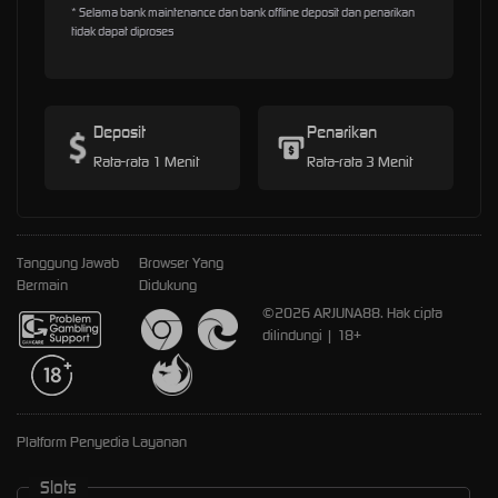
* Selama bank maintenance dan bank offline deposit dan penarikan
tidak dapat diproses
Deposit
Penarikan
Rata-rata 1 Menit
Rata-rata 3 Menit
Tanggung Jawab
Browser Yang
Bermain
Didukung
©2026 ARJUNA88. Hak cipta
dilindungi | 18+
Platform Penyedia Layanan
Slots