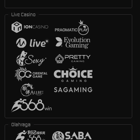
Live Casino
Olahraga